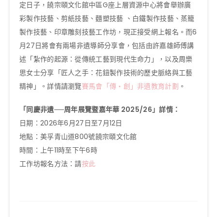
定日子，饒宗頤文化館中區G座上層資源中心將會舉辦廣
彩製作技藝、剪紙技藝、麵塑技藝 、白鐵製作技藝、蒸籠
製作技藝、印章雕刻技藝工作坊，現正接受網上報名。而6
月27日將會有兩場非遺導師分享會，包括由許嘉雄師傅講
述「紮作的起源：從傳統工藝到現代生命力」，以及周樂
思女士分享「匠人之手：花鈕製作技術的歷史脈絡與工藝
精神」。詳情請瀏覽
賽馬會「傳‧創」非遺教育計劃
。
「同慶非遺──周年展覽暨嘉年華 2025/26」詳情：
日期：2026年6月27日至7月12日
地點：美孚青山道800號饒宗頤文化館
時間：上午11時至下午6時
工作坊報名方法：請
按此