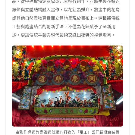
品，從中抽取特定意象或元素進行創作，並將手製花鈕的
線條與立體結構融入畫作，以花鈕為媒介，將畫中的花鳥
或其他自然景物真實而立體地呈現於畫布上。這種將傳統
工藝與繪畫結合的創新手法，不僅為花鈕賦予了全新用
途，更讓傳統手藝與現代藝術交織出獨特的視覺驚喜。
由紮作導師許嘉雄師傅精心打造的「吊工」公仔箱戲台裝置