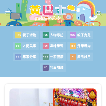
親子活動
人物專訪
親子育兒
1145
155
929
人間美事
趣味學習
升學導向
557
105
134
專家分享
一家健康
產品試用
693
465
4
我愛閱讀
117