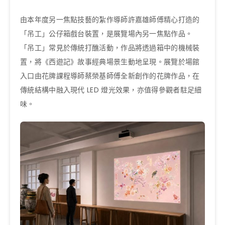
由本年度另一焦點技藝的紮作導師許嘉雄師傅精心打造的
「吊工」公仔箱戲台裝置，是展覽場內另一焦點作品。
「吊工」常見於傳統打醮活動，作品將透過箱中的機械裝
置，將《西遊記》故事經典場景生動地呈現。展覽於場館
入口由花牌課程導師蔡榮基師傅全新創作的花牌作品，在
傳統結構中融入現代 LED 燈光效果，亦值得參觀者駐足細
味。