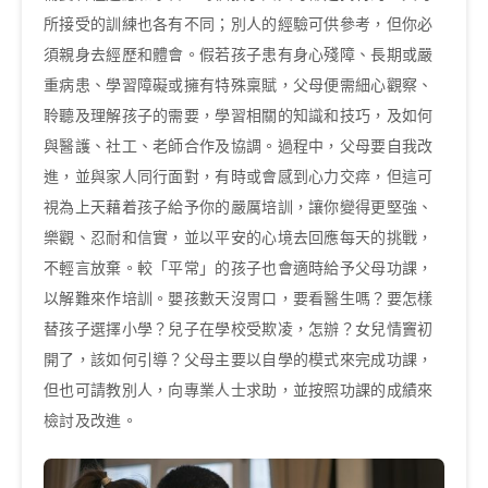
所接受的訓練也各有不同；別人的經驗可供參考，但你必
須親身去經歷和體會。假若孩子患有身心殘障、長期或嚴
重病患、學習障礙或擁有特殊稟賦，父母便需細心觀察、
聆聽及理解孩子的需要，學習相關的知識和技巧，及如何
與醫護、社工、老師合作及協調。過程中，父母要自我改
進，並與家人同行面對，有時或會感到心力交瘁，但這可
視為上天藉着孩子給予你的嚴厲培訓，讓你變得更堅強、
樂觀、忍耐和信實，並以平安的心境去回應每天的挑戰，
不輕言放棄。較「平常」的孩子也會適時給予父母功課，
以解難來作培訓。嬰孩數天沒胃口，要看醫生嗎？要怎樣
替孩子選擇小學？兒子在學校受欺凌，怎辦？女兒情竇初
開了，該如何引導？父母主要以自學的模式來完成功課，
但也可請教別人，向專業人士求助，並按照功課的成績來
檢討及改進。