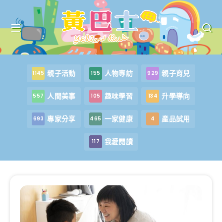
親子活動
人物專訪
親子育兒
1145
155
929
人間美事
趣味學習
升學導向
557
105
134
專家分享
一家健康
產品試用
693
465
4
我愛閱讀
117