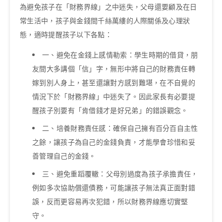
為避免孩子在「財務界線」之中迷失，父母還要顧及在日
常生活中，孩子與金錢間千絲萬縷的人際關係及心理狀
態，適時提醒孩子以下各點：
一、避免在金錢上感情勒索：學生時期的借貸，朋
友間大多講個「信」字，無形中將自己的財務責任轉
嫁到別人身上，甚至還讓對方感到難堪，在不自覺的
情況下於「財務界線」中迷失了。因此家長有必要提
醒孩子別要有「肯借錢才是好兄弟」的錯誤觀念。
二、培養財務責任感：確保自己擁有百分百自主性
之餘，讓孩子為自己的金錢負責，才能學會珍惜和妥
善管理自己的金錢。
三、避免重蹈覆轍：父母別過度為孩子承擔責任，
例如多次協助償還債務，可能讓孩子無法真正面對錯
誤，反而更容易再次犯錯，所以財務界線應切實堅
守。