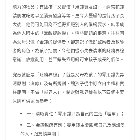
能力的物品；有些孩子又習慣「用錢買友誼」，經常花錢
請朋友吃喝以至消費過度等等。更令人憂慮的是待孩子長
大後，他們可能因為不懂得拒絕別人的借錢要求，結果成
為他人眼中的「無敵提款機」。這些問題的根源，往往因
為父母只做了金錢的提供者，卻忘記了做好監察者及教導
者的角色，為孩子把關，令他們從小失去清晰的財務界線
意識，放縱亂用，甚至錯失零用錢可令孩子成長的價值。
究竟甚麼是「財務界線」？就是父母為孩子的零用錢先弄
清原則（底線）及有所規劃，讓孩子從中訂立自主權和責
任範圍
，
不做「越界人」。制定財務界線有以下四個主要
原則可供家長參考：
一、清晰責任：零用錢只為自己的生活「埋單」；
二、金錢親疏有別：零用錢主要服務自己及應該愛
的人，跟友情無關；