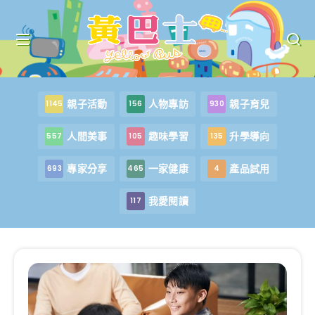
親子活動
人物專訪
親子育兒
1145
156
930
人間美事
趣味學習
升學導向
557
105
135
專家分享
一家健康
產品試用
693
465
4
我愛閱讀
117