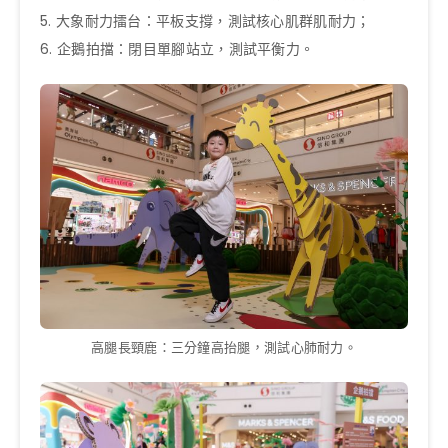
5. 大象耐力擂台：平板支撐，測試核心肌群肌耐力；
6. 企鵝拍擋：閉目單腳站立，測試平衡力。
高腿長頸鹿：三分鐘高抬腿，測試心肺耐力。