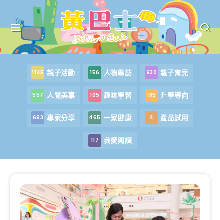
親子活動
人物專訪
親子育兒
1145
156
930
人間美事
趣味學習
升學導向
557
105
135
專家分享
一家健康
產品試用
693
465
4
我愛閱讀
117