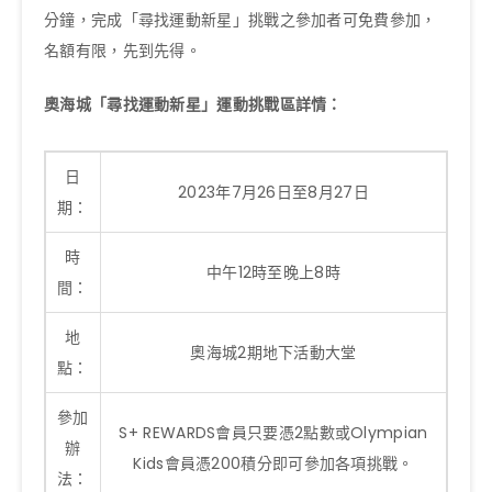
分鐘，完成「尋找運動新星」挑戰之參加者可免費參加，
名額有限，先到先得。
奧海城「尋找運動新星」運動挑戰區詳情：
日
2023年7月26日至8月27日
期：
時
中午12時至晚上8時
間：
地
奧海城2期地下活動大堂
點：
參加
S+ REWARDS會員只要憑2點數或Olympian
辦
Kids會員憑200積分即可參加各項挑戰。
法：