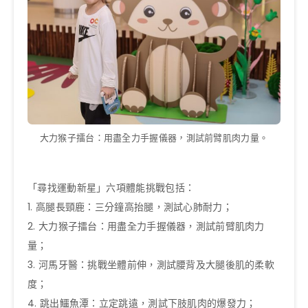
大力猴子擂台：用盡全力手握儀器，測試前臂肌肉力量。
「尋找運動新星」六項體能挑戰包括：
1. 高腿長頸鹿：三分鐘高抬腿，測試心肺耐力；
2. 大力猴子擂台：用盡全力手握儀器，測試前臂肌肉力
量；
3. 河馬牙醫：挑戰坐體前伸，測試腰背及大腿後肌的柔軟
度；
4. 跳出鱷魚潭：立定跳遠，測試下肢肌肉的爆發力；