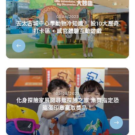
01/08/2023
去太古城中心學動物冷知識！ 設10大歷奇
打卡區 + 感官體驗互動遊戲
02/08/2023
化身探險家展開尋龍探險之旅 集齊指定恐
龍蛋印章贏取獎品！