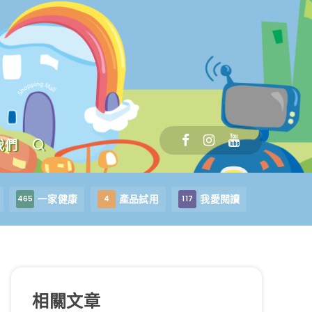
我們
一家健康
產品試用
我愛閱讀
465
4
117
相關文章