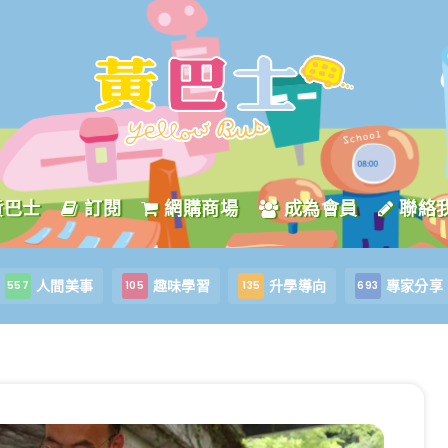
黃巴士
訂閱
網購商場
成為會員
聯絡
人間美事
趣味學習
升學導向
專家分享
557
105
135
693