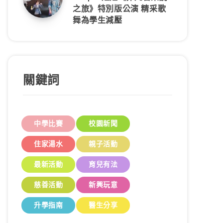
之旅》特別版公演 精采歌
舞為學生減壓
關鍵詞
中學比賽
校園新聞
住家湯水
親子活動
最新活動
育兒有法
慈善活動
新興玩意
升學指南
醫生分享