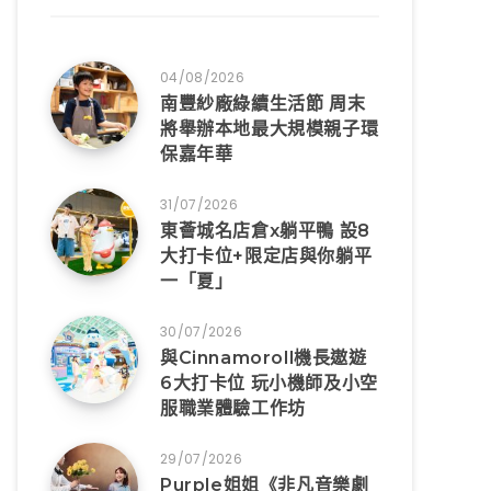
04/08/2026
南豐紗廠綠續生活節 周末
將舉辦本地最大規模親子環
保嘉年華
31/07/2026
東薈城名店倉x躺平鴨 設8
大打卡位+限定店與你躺平
一「夏」
30/07/2026
與Cinnamoroll機長遨遊
6大打卡位 玩小機師及小空
服職業體驗工作坊
29/07/2026
Purple姐姐《非凡音樂劇