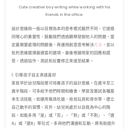
Cute creative boy writing while working with his
friends in the office.
設計思維與一般以目標為本的思考模式截然不同，它提倡
同理心的重要性，鼓勵我們透過觀察發掘他人的問題，當
定義需要處理的問題後，再運用創意思考解決
方法
，並以
批判思維選擇最適當的選項，最後根據用家的回應和感
受，透過協作、測試和反覆修正來達至結果。
1. 引導孩子自主表達喜好
家長早於幼兒階段便可培養孩子的設計思維。在歲半至三
歲半階段，可多給予他們時間和機會，學習及嘗試各種基
本生活技能，如運用餐具吃飯、收拾玩具和穿衣等，建立
自己動手的習慣。另外，幼兒尚處於以自我為中心的階
段，如能多用「是」或「否」、「對」或「不對」、「選
A」或「選B」等句式，多與他們溝通和互動，將有助提升