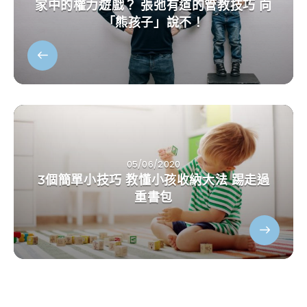
家中的權力遊戲？ 張弛有道的管教技巧 向
「熊孩子」說不！
05/06/2020
3個簡單小技巧 教懂小孩收納大法 踢走過
重書包