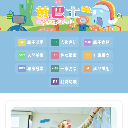
親子活動
人物專訪
親子育兒
1145
156
930
人間美事
趣味學習
升學導向
557
105
135
專家分享
一家健康
產品試用
693
465
4
我愛閱讀
117