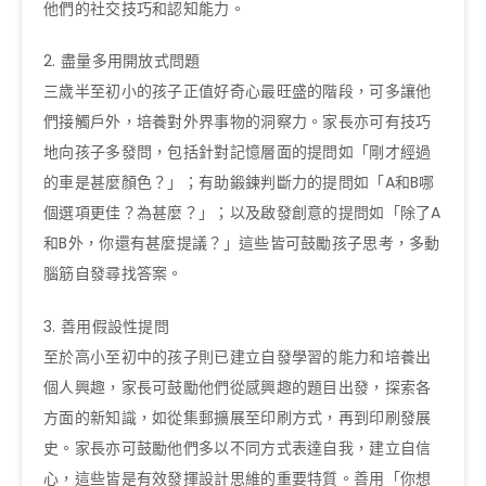
他們的社交技巧和認知能力。
2. 盡量多用開放式問題
三歲半至初小的孩子正值好奇心最旺盛的階段，可多讓他
們接觸戶外，培養對外界事物的洞察力。家長亦可有技巧
地向孩子多發問，包括針對記憶層面的提問如「剛才經過
的車是甚麼顏色？」；有助鍛鍊判斷力的提問如「A和B哪
個選項更佳？為甚麼？」；以及啟發創意的提問如「除了A
和B外，你還有甚麼提議？」這些皆可鼓勵孩子思考，多動
腦筋自發尋找答案。
3. 善用假設性提問
至於高小至初中的孩子則已建立自發學習的能力和培養出
個人興趣，家長可鼓勵他們從感興趣的題目出發，探索各
方面的新知識，如從集郵擴展至印刷方式，再到印刷發展
史。家長亦可鼓勵他們多以不同方式表達自我，建立自信
心，這些皆是有效發揮設計思維的重要特質。善用「你想