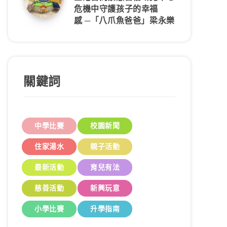
危機中守護孩子的幸福
感 ─「八爪魚爸爸」梁永樂
關鍵詞
中學比賽
校園新聞
住家湯水
親子活動
最新活動
育兒有法
慈善活動
新興玩意
小學比賽
升學指南