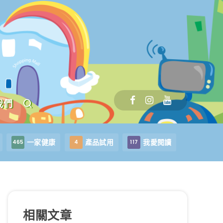
我們
一家健康
產品試用
我愛閱讀
465
4
117
相關文章