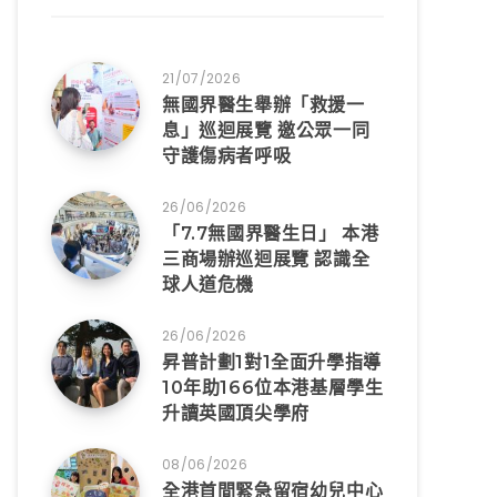
21/07/2026
無國界醫生舉辦「救援一
息」巡迴展覽 邀公眾一同
守護傷病者呼吸
26/06/2026
「7.7無國界醫生日」 本港
三商場辦巡迴展覽 認識全
球人道危機
26/06/2026
昇普計劃1對1全面升學指導
10年助166位本港基層學生
升讀英國頂尖學府
08/06/2026
全港首間緊急留宿幼兒中心