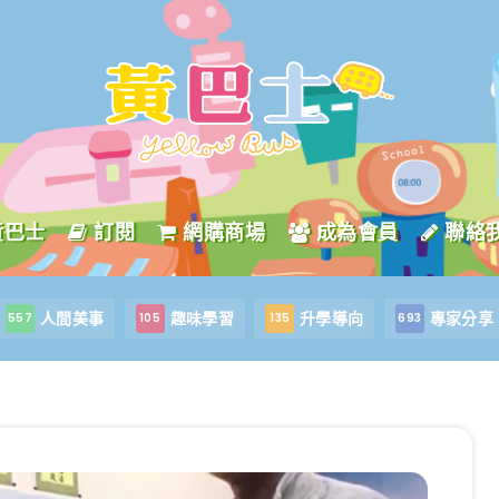
黃巴士
訂閱
網購商場
成為會員
聯絡
人間美事
趣味學習
升學導向
專家分享
557
105
135
693