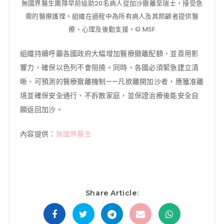
無國界醫生團隊早前協助20名病人從加沙撤離至瑞士，接受急
需的醫療護理。組織在過程中為所有病人及其照顧者提供醫
療、心理及後勤支援。© MSF
組織持續呼籲各國政府大幅增加醫療撤離配額，並善用影
響力，確保以色列不會阻撓。同時，各國必須緊急建立清
晰、可預測的醫療撤離機制——凡欲離開加沙者，應獲准離
境並確保安全通行、不拆散家庭，並保證治療後能安全自
願返回加沙。
內容提供：
無國界醫生
Share Article: