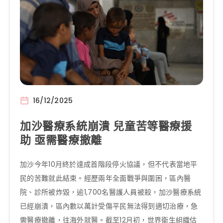
16/12/2025
加沙醫療系統崩潰 兒童苦等醫療援
助 亟需醫療撤離
加沙今年10月終於達成首階段停火協議，但不代表當地平
民的苦難就此結束。經歷兩年全面戰爭與圍困，區內醫
院、診所被炸毀，逾1,700名醫護人員被殺，加沙醫療系統
已經崩潰，區內數以萬計受傷平民無法得到適切治療，急
需醫療撤離，往海外就醫。截至12月初，世界衛生組織估