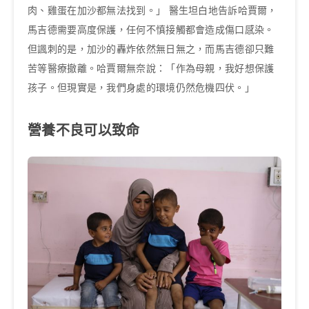
肉、雞蛋在加沙都無法找到。」 醫生坦白地告訴哈賈爾，
馬吉德需要高度保護，任何不慎接觸都會造成傷口感染。
但諷刺的是，加沙的轟炸依然無日無之，而馬吉德卻只難
苦等醫療撤離。哈賈爾無奈說：「作為母親，我好想保護
孩子。但現實是，我們身處的環境仍然危機四伏。」
營養不良可以致命