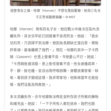
經歷喪女之痛，哈娜（Hanan）不想在重蹈覆轍，她與三名兒
子正等候醫療撤離。© MSF
哈娜（Hanan）育有四名子女，她在戰火中幾次在區內流
離失所，其女兒早前已因營養不良而死去。她說：「我女
兒的死，乃因得不到治療。她因為長期缺乏蛋白質，導致
肝衰竭，最後離開了我們。」現在，哈娜的其中一子卡西
姆（Qasem）也患上營養不良，令她憂心不已。她說：
「卡西姆急速消瘦，患上急性營養不良，他全身腫起來，
手、腳、臉也腫，並且出現呼吸困難，身體皮膚發紫、缺
氧。看到孩子變成這樣，我非常害怕，他姊姊當年也是這
樣，我們沒能及時救她。」
多次流離失所，亦令哈娜無法帶走並貯存孩子所需的藥物
和補充品。她說：「一下子所有人都在逃命，我們也跑
了。以軍撤走後，我回去帳篷查看，甚麼都沒了。卡西姆