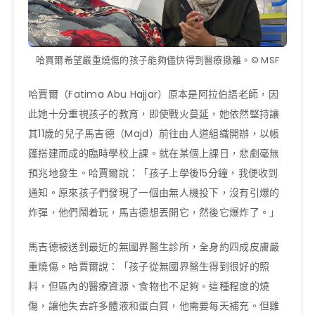
哈賈爾希望嚴重燒傷的孩子能夠儘快得到醫療撤離。© MSF
哈賈爾（Fatima Abu Hajjar）原本是阿拉伯語老師，因
此她十分重視孩子的教育，即使戰火蔓延，她依然堅持讓
其11歲的兒子馬吉德（Majd）前往由人道組織開辦，以帳
篷搭建而成的臨時學校上課。就在某個上課日，悲劇毫無
預兆地發生。哈賈爾說：「孩子上學後15分鐘，我便收到
通知。原來孩子們發現了一個由無人機投下，沒有引爆的
炸彈，他們鬧着玩，馬吉德想丟開它，然後它爆炸了。」
馬吉德被送到最近的無國界醫生診所，全身約四成皮膚嚴
重燒傷。哈賈爾說：「孩子從無國界醫生得到很好的照
料，但區內的醫療資源、食物也不足夠。這種程度的燒
傷，讓他失去許多體液和蛋白質，他需要每天補充。但雞