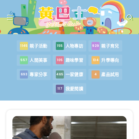
親子活動
人物專訪
親子育兒
1145
155
929
人間美事
趣味學習
升學導向
557
105
134
專家分享
一家健康
產品試用
693
465
4
我愛閱讀
117