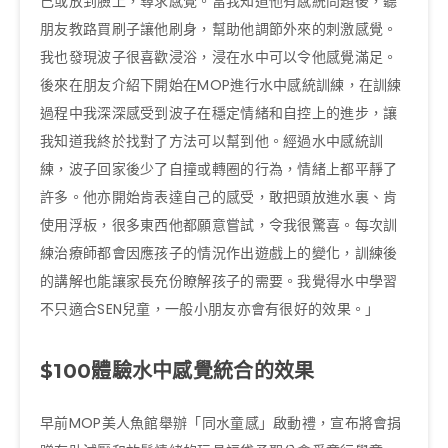
己或放到臉上，尋求感覺。當我知道他有感統問題後，聽
朋友教路買刷子讓他刷身，幫助他調節外來的刺激感覺。
我也發現波子很喜歡浸浴，浸在水中可以令他感覺滿足。
後來在朋友介紹下開始在MOP進行水中感統訓練，在訓練
過程中我深深感受到波子在穩定情緒和自控上的進步，讓
我知道我終於找對了方法可以幫到他。經過水中感統訓
練，波子回家後少了自撞或轉圈的行為，情緒上都平靜了
許多。他亦開始肯表達自己的感受，敢把頭放進水裏、肯
使用浮板，很多東西他都願意嘗試，令我很驚喜。每次訓
練治療師都會因應孩子的情況作出遊戲上的變化，訓練後
的講解也能讓家長充份瞭解孩子的需要。我覺得水中學習
不只適合SEN兒童，一般小朋友亦會有很好的效果。」
$100體驗水中感覺統合的效果
早前MOP美人魚館舉辦「同水童感」啟動禮，宣布將會捐