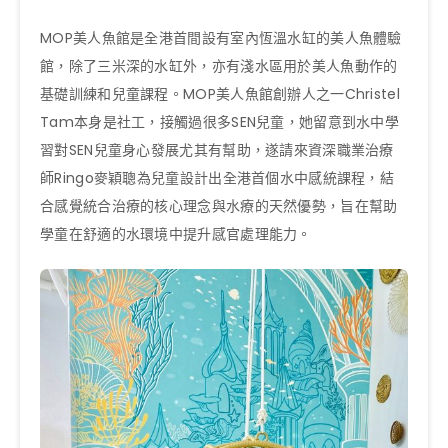
MOP美人魚館是全港首間設有室內恆溫水缸的美人魚體驗
館，除了三米深的水缸外，亦有淺水區用於美人魚動作的
基礎訓練和兒童課程。MOP美人魚館創辦人之一Christel
Tam本身是社工，接觸過很多SEN兒童，她留意到水中學
習對SEN兒童身心發展尤其有幫助，遂請來資深職業治療
師Ringo麥穎聰為兒童設計出全港首個水中感統課程，結
合感覺統合治療的核心理念與水療的天然優勢，旨在幫助
學童在舒適的水環境中提升感官處理能力。