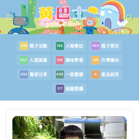
親子活動
人物專訪
親子育兒
1145
156
930
人間美事
趣味學習
升學導向
557
105
135
專家分享
一家健康
產品試用
693
465
4
我愛閱讀
117