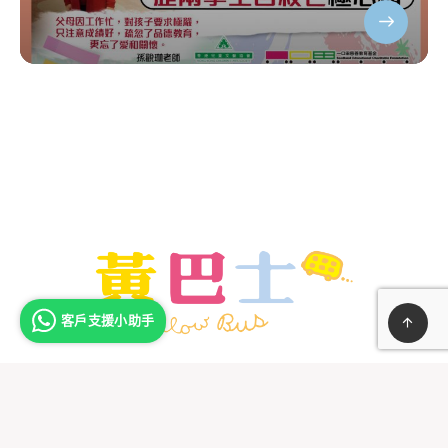
客戶支援小助手
Copyright © 2021 黃巴士 - Seedland International Limited | All
Rights Reserved.
Privacy Notice
-
Contact Us