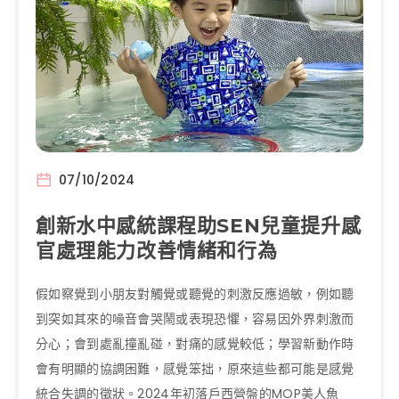
07/10/2024
創新水中感統課程助SEN兒童提升感
官處理能力改善情緒和行為
假如察覺到小朋友對觸覺或聽覺的刺激反應過敏，例如聽
到突如其來的噪音會哭鬧或表現恐懼，容易因外界刺激而
分心；會到處亂撞亂碰，對痛的感覺較低；學習新動作時
會有明顯的協調困難，感覺笨拙，原來這些都可能是感覺
統合失調的徵狀。2024年初落戶西營盤的MOP美人魚