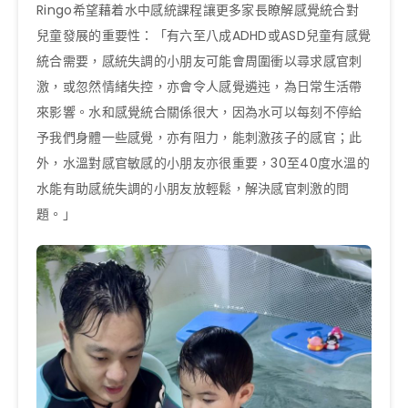
Ringo希望藉着水中感統課程讓更多家長瞭解感覺統合對
兒童發展的重要性：「有六至八成ADHD或ASD兒童有感覺
統合需要，感統失調的小朋友可能會周圍衝以尋求感官刺
激，或忽然情緒失控，亦會令人感覺遴迍，為日常生活帶
來影響。水和感覺統合關係很大，因為水可以每刻不停給
予我們身體一些感覺，亦有阻力，能刺激孩子的感官；此
外，水溫對感官敏感的小朋友亦很重要，30至40度水溫的
水能有助感統失調的小朋友放輕鬆，解決感官刺激的問
題。」