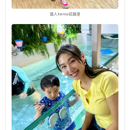
藝人Xenia莊韻澄