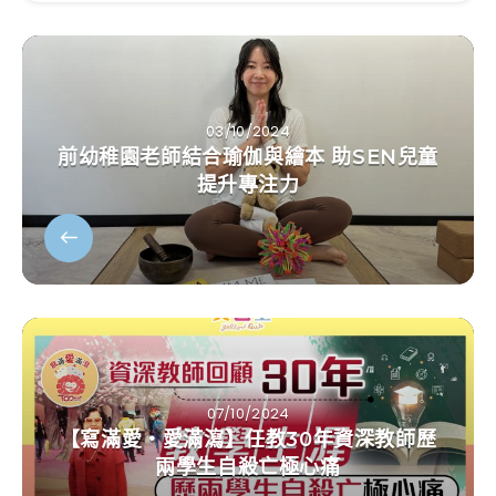
03/10/2024
前幼稚園老師結合瑜伽與繪本 助SEN兒童
提升專注力
07/10/2024
【寫滿愛‧愛滿瀉】任教30年資深教師歷
兩學生自殺亡極心痛