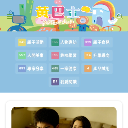
親子活動
人物專訪
親子育兒
1145
155
929
人間美事
趣味學習
升學導向
557
105
134
專家分享
一家健康
產品試用
693
465
4
我愛閱讀
117