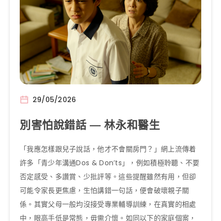
29/05/2026
別害怕說錯話 — 林永和醫生
「我應怎樣跟兒子說話，他才不會關房門？」網上流傳着
許多「青少年溝通Dos & Don’ts」，例如積極聆聽、不要
否定感受、多讚賞、少批評等。這些提醒雖然有用，但卻
可能令家長更焦慮，生怕講錯一句話，便會破壞親子關
係。其實父母一般均沒接受專業輔導訓練，在真實的相處
中，眼高手低是常態，毋需介懷。如同以下的家庭個案，