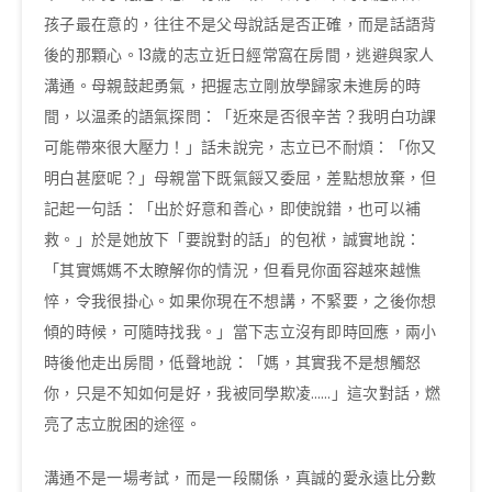
孩子最在意的，往往不是父母說話是否正確，而是話語背
後的那顆心。13歲的志立近日經常窩在房間，逃避與家人
溝通。母親鼓起勇氣，把握志立剛放學歸家未進房的時
間，以温柔的語氣探問：「近來是否很辛苦？我明白功課
可能帶來很大壓力！」話未說完，志立已不耐煩：「你又
明白甚麼呢？」母親當下既氣餒又委屈，差點想放棄，但
記起一句話：「出於好意和善心，即使說錯，也可以補
救。」於是她放下「要說對的話」的包袱，誠實地說：
「其實媽媽不太瞭解你的情況，但看見你面容越來越憔
悴，令我很掛心。如果你現在不想講，不緊要，之後你想
傾的時候，可隨時找我。」當下志立沒有即時回應，兩小
時後他走出房間，低聲地說：「媽，其實我不是想觸怒
你，只是不知如何是好，我被同學欺凌……」這次對話，燃
亮了志立脫困的途徑。
溝通不是一場考試，而是一段關係，真誠的愛永遠比分數