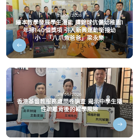
28/05/2026
繪本教學發展學生潛能 譚錦球伉儷幼稚園1
年掃140個獎項 引入新興運動銜接幼
小 ─「八爪魚爸爸」梁永樂
29/05/2026
香港基督教服務處問卷調查 揭示中學生隱
性疏離背後的輟學風險