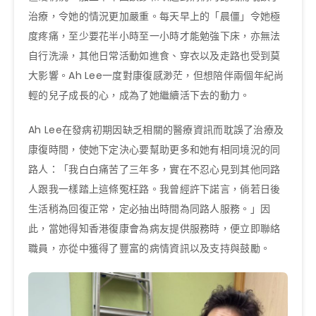
治療，令她的情況更加嚴重。每天早上的「晨僵」令她極
度疼痛，至少要花半小時至一小時才能勉強下床，亦無法
自行洗澡，其他日常活動如進食、穿衣以及走路也受到莫
大影響。Ah Lee一度對康復感渺茫，但想陪伴兩個年紀尚
輕的兒子成長的心，成為了她繼續活下去的動力。
Ah Lee在發病初期因缺乏相關的醫療資訊而耽誤了治療及
康復時間，使她下定決心要幫助更多和她有相同境況的同
路人：「我白白痛苦了三年多，實在不忍心見到其他同路
人跟我一樣踏上這條冤枉路。我曾經許下諾言，倘若日後
生活稍為回復正常，定必抽出時間為同路人服務。」因
此，當她得知香港復康會為病友提供服務時，便立即聯絡
職員，亦從中獲得了豐富的病情資訊以及支持與鼓勵。