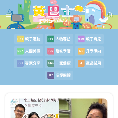
親子活動
人物專訪
親子育兒
1145
156
929
人間美事
趣味學習
升學導向
557
105
135
專家分享
一家健康
產品試用
693
465
4
我愛閱讀
117