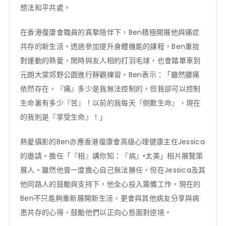
想法和平共處。
在香港復康會職員的真摯陪伴下，Ben積極開展他與痛症
共存的新生活。透過參加提升身體機能的課程，Ben重拾
對運動的熱愛，閒時與友人相約打羽毛球，也會踏單車到
元朗大棠郊野公園進行靜觀練習。Ben表示：「雖然腰痛
依然存在，『痛』多少是我無法控制的，但我卻可以控制
生命裏有多少『苦』！以前的我每天『倒數生命』，現在
的我則是『享受生命』！」
熱愛攝影的Ben亦應香港復康會高級心理健康主任Jessica
的邀請，擔任「『相』講你知：『病』•太美」相片展覽策
展人。雖然他曾一度擔心自己無法勝任，但在Jessica及其
他同路人的鼓勵與支持下，他全心投入籌備工作。現在的
Ben不只能夠重新展開新生活，更會與其他病友分享與病
患共存的心得，鼓勵他們以正向心態面對逆境。