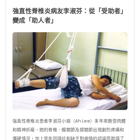
強直性脊椎炎病友李淑芬：從「受助者」
變成「助人者」
強直性脊椎炎患者李淑芬小姐（Ah Lee）多年來飽受肉體
和精神折磨，她的脊椎、髖關節及膝關節出現劇烈疼痛和
僵硬情況，加上早年因誤診和缺乏對病情的認識而耽誤了