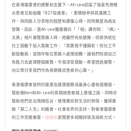
在香港復康會的連繫和支援下，Ah Lee認識了強直性脊椎
炎患者互助組織「B27協進會」，更積極參與其義務工
作，與同路人分享她的經歷和康復心得，同時冀望為病友
發聲。因此，當Ah Lee獲邀擔任「『相』講你知：『病』•
太美」相片展覽策展人時，她雖然有些猶豫，但很快就在
社工鼓勵下投入策展工作：「其實我不懂攝影！但社工不
斷鼓勵我，並陪伴每位策展人處理困難，讓我們知道自己
有能力去處理整個展覽，令我深受感動，希望透過展覽，
向公眾分享我們作為長期痛症患者的心聲。」
香港復康會提供的復康及健康服務涵蓋身心靈各個層面，
幫助像Ben和Ah Lee的長期病患者踏上康復之路，同時亦
幫助他們走出情緒低谷，慢慢重拾對生活的熱情，獲得重
啟「第二人生」的機會。社會各界的支持，對香港復康會
的工作至關重要，
請按此
瀏覽更多相關詳情及捐款方式。