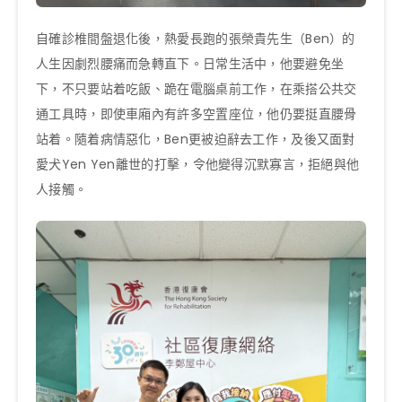
自確診椎間盤退化後，熱愛長跑的張榮貴先生（Ben）的
人生因劇烈腰痛而急轉直下。日常生活中，他要避免坐
下，不只要站着吃飯、跪在電腦桌前工作，在乘搭公共交
通工具時，即使車廂內有許多空置座位，他仍要挺直腰骨
站着。隨着病情惡化，Ben更被迫辭去工作，及後又面對
愛犬Yen Yen離世的打擊，令他變得沉默寡言，拒絕與他
人接觸。