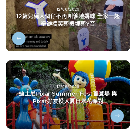
12/06/2026
12歲兒稱大個仔不再叫爹地媽咪 全家一起
舉辦搞笑葬禮埋葬Y音
12/06/2026
迪士尼Pixar Summer Fest首登場 與
Pixar好友投入夏日水花派對