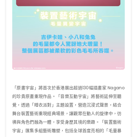
「原畫宇宙」將首次於香港展出超過130幅插畫家 Nagano
的珍貴原畫重現作品。「音樂互動宇宙」將藝術延伸至聽
覺，透過「睡⾐派對」主題設置，營造沉浸式聲景，結合
舞台裝置藝術重現經典場景，讓觀眾在動⼈的旋律中，彷
彿與角色們融為⼀體，享受⾝歷其境的樂趣。「裝置藝術
宇宙」匯集多組藝術雕塑，包括全球首度亮相的「⽑量暴