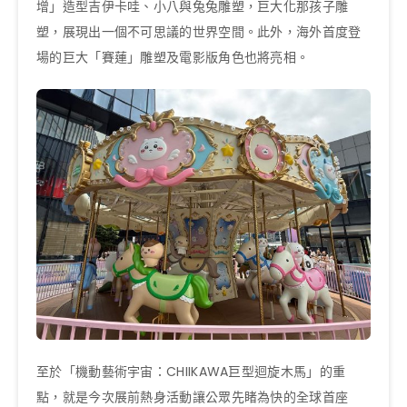
增」造型吉伊卡哇、⼩⼋與兔兔雕塑，巨⼤化那孩⼦雕
塑，展現出⼀個不可思議的世界空間。此外，海外⾸度登
場的巨⼤「賽蓮」雕塑及電影版角色也將亮相。
至於「機動藝術宇宙：CHIIKAWA巨型迴旋木馬」的重
點，就是今次展前熱身活動讓公眾先睹為快的全球首座