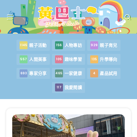
親子活動
人物專訪
親子育兒
1145
156
929
人間美事
趣味學習
升學導向
557
105
135
專家分享
一家健康
產品試用
693
465
4
我愛閱讀
117