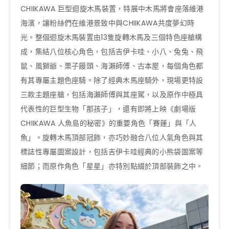
CHIIKAWA 巨型迴旋木馬裝置，特展中木馬將會座落維港
海濱，讓粉絲們在維港景致中與CHIIKAWA共度夢幻時
光。整個迴旋木馬裝置由13隻旋轉木馬及三個特色座艙構
成，集結八位核心角色，包括吉伊卡哇、小八、兔兔、飛
鼠、風獅爺、栗子饅頭、海瀨師傅、古本屋，每個角色都
有其專屬主題色座騎。除了經典木馬座騎外，現場更特設
三款主題座艙，包括海瀨師傅與其座駕，以及原作中極具
代表性的巨型生物「那孩子」，還有即將上映《劇場版
CHIIKAWA 人魚島的秘密》的重要角色「賽蓮」與「人
魚」。旋轉木馬頂部冠飾，亦巧妙融合八位人氣角色與其
標誌性專屬圖案設計，包括吉伊卡哇經典的小熊袋圖案等
細節；而原作角色「星星」亦特別點綴於頂部裝飾之中。