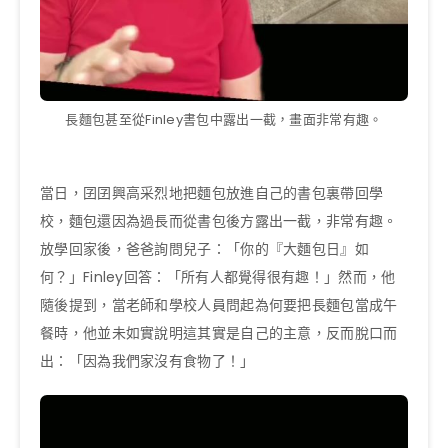
長麵包甚至從Finley書包中露出一截，畫面非常有趣。
當日，囝囝興高采烈地把麵包放進自己的書包裏帶回學
校，麵包還因為過長而從書包後方露出一截，非常有趣。
放學回家後，爸爸詢問兒子：「你的『大麵包日』如
何？」Finley回答：「所有人都覺得很有趣！」然而，他
隨後提到，當老師和學校人員問起為何要把長麵包當成午
餐時，他並未如實說明這其實是自己的主意，反而脫口而
出：「因為我們家沒有食物了！」