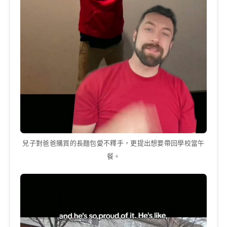
兒子對爸爸購買的長麵包愛不釋手，更提出想要帶回學校當午
餐。