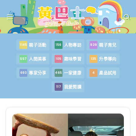
親子活動
人物專訪
親子育兒
1145
156
929
人間美事
趣味學習
升學導向
557
105
135
專家分享
一家健康
產品試用
693
465
4
我愛閱讀
117