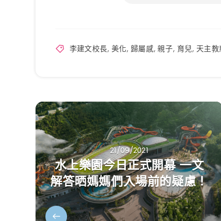
李建文校長
,
美化
,
歸屬感
,
親子
,
育兒
,
天主教
21/09/2021
水上樂園今日正式開幕 一文
解答晒媽媽們入場前的疑慮！