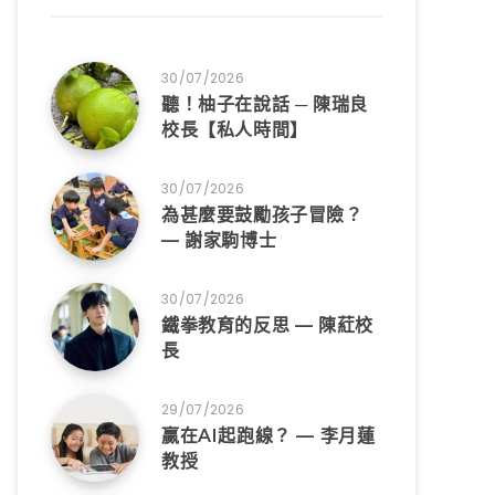
30/07/2026
聽！柚子在說話 ─ 陳瑞良
校長【私人時間】
30/07/2026
為甚麼要鼓勵孩子冒險？
— 謝家駒博士
30/07/2026
鐵拳教育的反思 — 陳葒校
長
29/07/2026
贏在AI起跑線？ — 李月蓮
教授