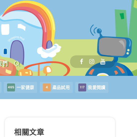
我們
一家健康
產品試用
我愛閱讀
465
4
117
相關文章