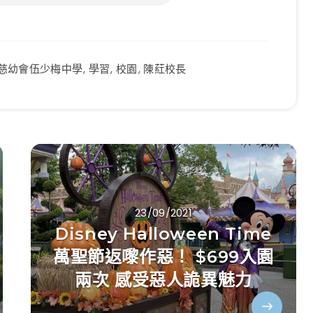
慈幼會伍少梅中學
,
學習
,
校園
,
陳葒校長
23/09/2021
Disney Halloween Time
萬聖節返嚟作惡！ $699入園
兩次 感受惡人詭異魅力