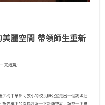
美麗空間 帶領師生重新
— 完結篇）
伍少梅中學那間狹小的校長辦公室走出一個黝黑壯
他想去樓下的操場呼吸一下新鮮空氣，調整一下鬱