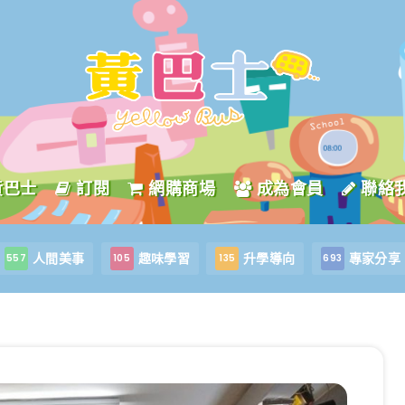
黃巴士
訂閱
網購商場
成為會員
聯絡
人間美事
趣味學習
升學導向
專家分享
557
105
135
693