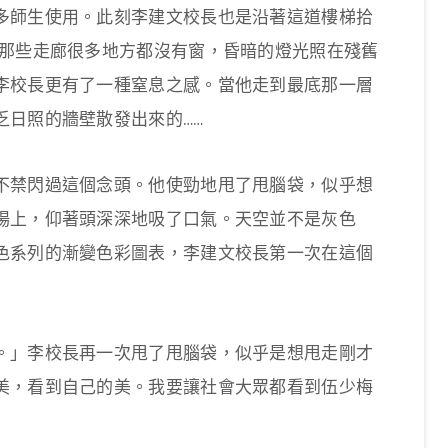
多師生使用。此刻李建文校長也是沿著這道樓梯拾
 那些走廊很多地方都沒有窗，昏暗的燈光照在殘舊
李校長更有了一種窒息之感。當他走到最底那一層
乏日照的牆壁散發出來的……
不禁閃過這個念頭。他使勁地甩了甩腦袋，似乎想
場上，仰著頭深深地吸了口氣。天空並不是灰色
色系列的漸變色彩圖表，李建文校長第一次在這個
。」李校長再一次甩了甩腦袋，似乎是想甩走剛才
美，看到自己的美。我要讓社會大眾都看到伍少梅