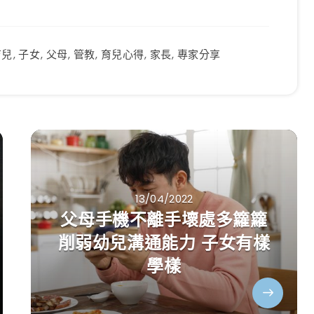
育兒
,
子女
,
父母
,
管教
,
育兒心得
,
家長
,
專家分享
13/04/2022
父母手機不離手壞處多籮籮
削弱幼兒溝通能力 子女有樣
學樣