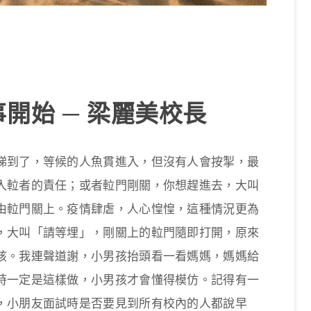
開始 ─ 梁麗美校長
梯到了，等候的人魚貫進入，但沒有人會按掣，最
𨋢者的責任；或者𨋢門剛關，你想趕進去，大叫
由𨋢門關上。疫情肆虐，人心惶惶，這種情況更為
，大叫「請等埋」，剛關上的𨋢門隨即打開，原來
孩。我連聲道謝，小男孩抬頭看一看媽媽，媽媽給
時一定是這樣做，小男孩才會懂得模仿。記得有一
，小朋友面試時是否要見到所有校內的人都說早