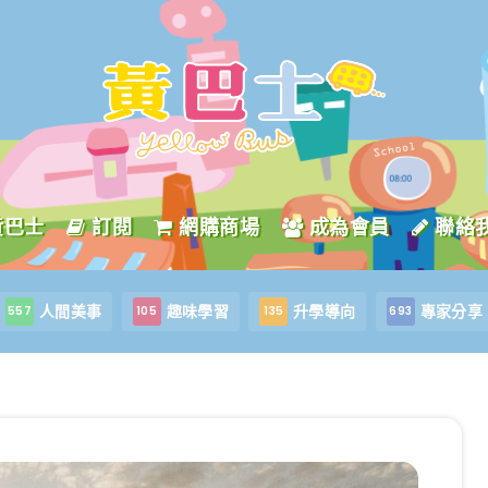
黃巴士
訂閱
網購商場
成為會員
聯絡
人間美事
趣味學習
升學導向
專家分享
557
105
135
693