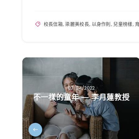
校長信箱
,
梁麗美校長
,
以身作則
,
兒童榜樣
,
07/04/2022
不一樣的童年 — 李月蓮教授