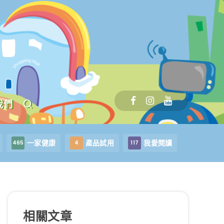
我們
一家健康
產品試用
我愛閱讀
465
4
117
相關文章