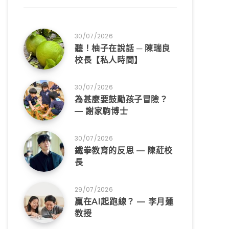
30/07/2026
聽！柚子在說話 ─ 陳瑞良
校長【私人時間】
30/07/2026
為甚麼要鼓勵孩子冒險？
— 謝家駒博士
30/07/2026
鐵拳教育的反思 — 陳葒校
長
29/07/2026
贏在AI起跑線？ — 李月蓮
教授