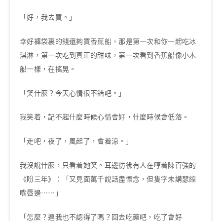
「好，我去買。」
幸好褲袋裏的錢還夠買香蕉船，那是第一次和你一起吃冰
淇淋，第一次吃到真正的甜味，第一次看到香蕉船像小木
船一樣，在搖晃。
「笑什麼？今天心情很不錯吧。」
我笑着，記不起什麼時候心情會好，什麼時候會低落。
「走吧，夜了，風起了，會着涼。」
我沒說什麼，只看着她笑。耳邊彷彿有人在哼着陳百強的
《盼三年》：「又見面萬千說話盡懷念，但隻字未講瑟縮
嘴唇邊⋯⋯」
「怎麼？連我也不認得了嗎？回去吃藥吧，吃了會好