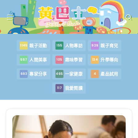
親子活動
人物專訪
親子育兒
1145
155
929
人間美事
趣味學習
升學導向
557
105
134
專家分享
一家健康
產品試用
693
465
4
我愛閱讀
117