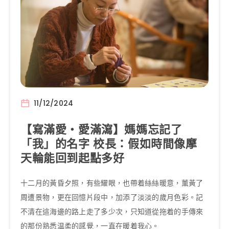
11/12/2024
【寫滿愛‧愛滿瀉】媽媽忘記了
「我」的名字 校長：假如時間像摩
天輪能回到起點多好
十二月的黃昏夕照，有些耀眼，也帶着絲絲暖意，薰黃了
周遭景物，更在回憶片段中，加添了淡淡的歲月色彩。記
不清在這海邊的路上走了多少次，只知道從拖着的手傳來
的那份熟悉温柔的感覺，一直在暖着我心。