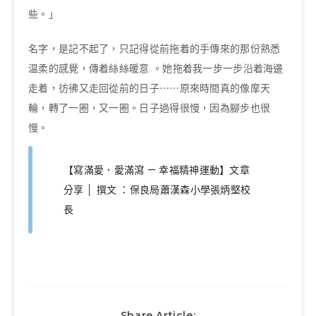
些。」
名字，是記不起了，只記得從前拖着的手傳來的那份熟悉
温柔的感覺，傳着絲絲暖意 。她拖着我一步一步沿着海邊
走着，彷彿又走回從前的日子⋯⋯原來時間真的像摩天
輪，轉了一圈，又一圈。日子過得很慢，因為腳步也很
慢。
【寫滿愛．愛滿瀉 — 幸福精神運動】文章
分享 │ 撰文 ：保良局蕭漢森小學張炳堅校
長
Share Article: