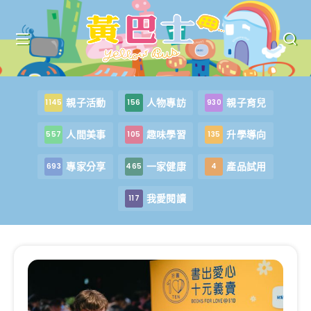
親子活動
人物專訪
親子育兒
1145
156
930
人間美事
趣味學習
升學導向
557
105
135
專家分享
一家健康
產品試用
693
465
4
我愛閱讀
117