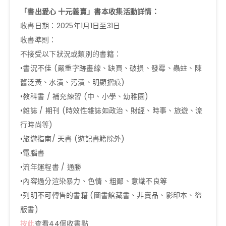
「書出愛心 十元義賣」書本收集活動詳情：
收書日期：2025年1月1日至31日
收書準則：
不接受以下狀況或類別的書籍：
•書況不佳 (嚴重字跡畫線、缺頁、破損、發霉、蟲蛀、陳
舊泛黃、水漬、污漬、明顯摺痕)
•教科書 / 補充練習 (中、小學、幼稚園)
•雜誌 / 期刊 (時效性雜誌如政治、財經、時事、旅遊、流
行時尚等)
•旅遊指南/ 天書 (遊記書籍除外)
•電腦書
•流年運程書 / 通勝
•內容過分渲染暴力、色情、粗鄙、意識不良等
•列明不可轉售的書籍 (圖書館藏書、非賣品、影印本、盜
版書)
按此
查看44個收書點