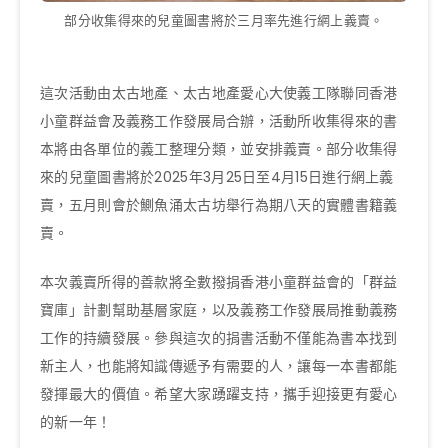
部分收集得來的兒童圖書將於三月率先進行網上義賣。
這次活動由太古地產、太古地產愛心大使義工隊聯同香港
小童群益會及義務工作發展局合辦，活動所收集得來的書
本將由各單位的義工整理分類，並安排義賣。部分收集得
來的兒童圖書將於2025年3月25日至4月15日進行網上義
賣，五月則會於鰂魚涌太古坊舉行為期八天的實體書籍義
賣。
本次義賣所得的善款將全數撥捐香港小童群益會的「群益
寶庫」計劃幫助基層家庭，以及義務工作發展局推動義務
工作的持續發展。參與這次的捐書活動不僅能為書本找到
新主人，也能將知識傳遞予有需要的人，讓每一本書都能
發揮最大的價值。希望大家踴躍支持，攜手迎接更有愛心
的新一年！