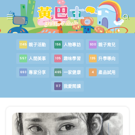
親子活動
人物專訪
親子育兒
1145
156
930
人間美事
趣味學習
升學導向
557
105
135
專家分享
一家健康
產品試用
693
465
4
我愛閱讀
117