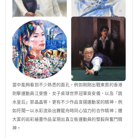
當中能夠看到不少熟悉的面孔，例如剛剛出戰東奧的香港
劍擊運動員江旻憓、女子桌球世界冠軍吳安儀，以及「跳
水皇后」郭晶晶等。更有不少作品宣揚運動家的精神，例
如符聞一以水彩渲染出賽龍舟時同心協力的合作精神；鍾
大富的岩彩繪畫作品呈現出直立板運動員的堅毅與奮鬥精
神。