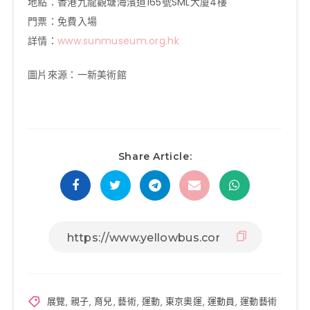
地點：香港九龍觀塘海濱道165號SML大廈4樓
門票：免費入場
詳情：
www.sunmuseum.org.hk
圖片來源：一新美術館
Share Article:
展覽
,
親子
,
育兒
,
藝術
,
運動
,
東京奧運
,
運動員
,
運動藝術