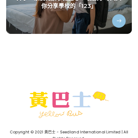
你分享學校的「123」
Copyright © 2021 黃巴士 - Seedland International Limited | All