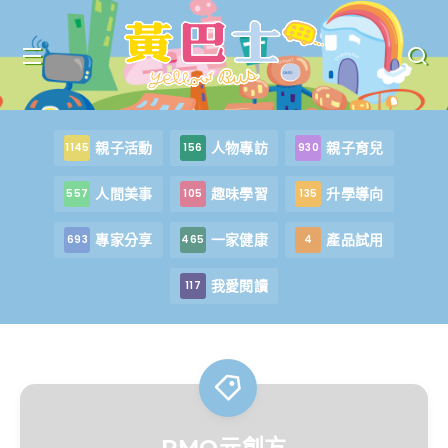
親子活動
人物專訪
親子育兒
1145
156
930
人間美事
趣味學習
升學導向
557
105
135
專家分享
一家健康
產品試用
693
465
4
我愛閱讀
117
PMQ元創方