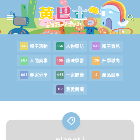
親子活動
人物專訪
親子育兒
1145
156
930
人間美事
趣味學習
升學導向
557
105
135
專家分享
一家健康
產品試用
693
465
4
我愛閱讀
117
planet j