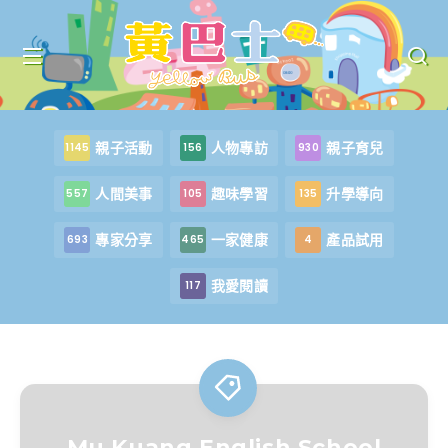
親子活動
人物專訪
親子育兒
1145
156
930
人間美事
趣味學習
升學導向
557
105
135
專家分享
一家健康
產品試用
693
465
4
我愛閱讀
117
Mu Kuang English School