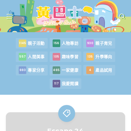
親子活動
人物專訪
親子育兒
1145
156
930
人間美事
趣味學習
升學導向
557
105
135
專家分享
一家健康
產品試用
693
465
4
我愛閱讀
117
Escape 24