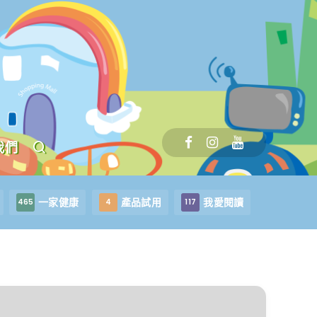
我們
一家健康
產品試用
我愛閱讀
465
4
117