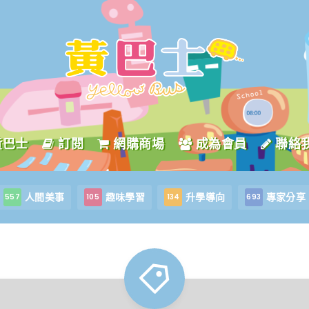
黃巴士
訂閱
網購商場
成為會員
聯絡
人間美事
趣味學習
升學導向
專家分享
557
105
134
693