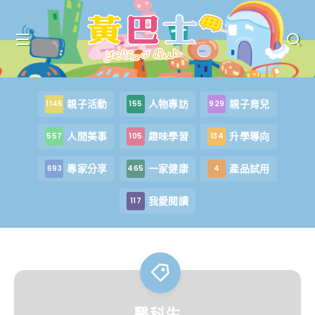
親子活動
人物專訪
親子育兒
1145
155
929
人間美事
趣味學習
升學導向
557
105
134
專家分享
一家健康
產品試用
693
465
4
我愛閱讀
117
醫科生