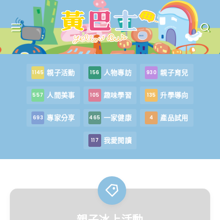
親子活動
人物專訪
親子育兒
1145
156
930
人間美事
趣味學習
升學導向
557
105
135
專家分享
一家健康
產品試用
693
465
4
我愛閱讀
117
親子冰上活動