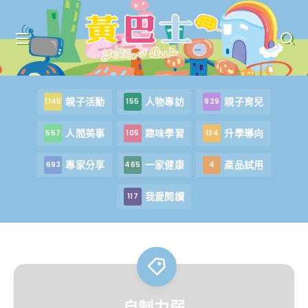
親子活動
人物專訪
親子育兒
1145
155
929
人間美事
趣味學習
升學導向
557
105
134
專家分享
一家健康
產品試用
693
465
4
我愛閱讀
117
自制力弱