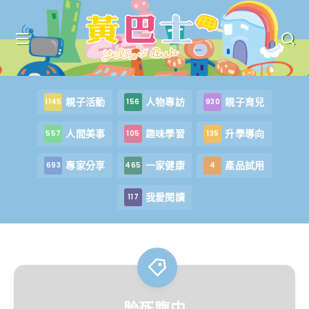
親子活動
人物專訪
親子育兒
1145
156
930
人間美事
趣味學習
升學導向
557
105
135
專家分享
一家健康
產品試用
693
465
4
我愛閱讀
117
胎死腹中