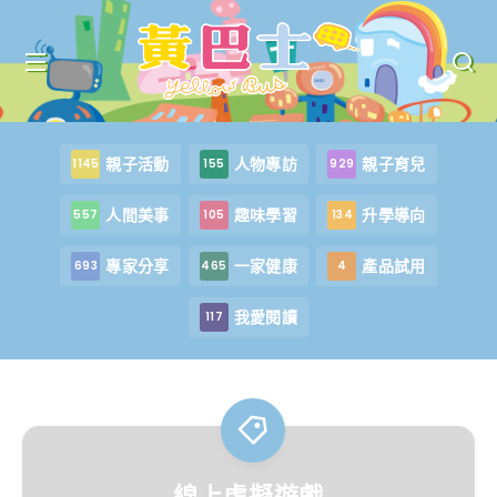
親子活動
人物專訪
親子育兒
1145
155
929
人間美事
趣味學習
升學導向
557
105
134
專家分享
一家健康
產品試用
693
465
4
我愛閱讀
117
線上虛擬遊戲