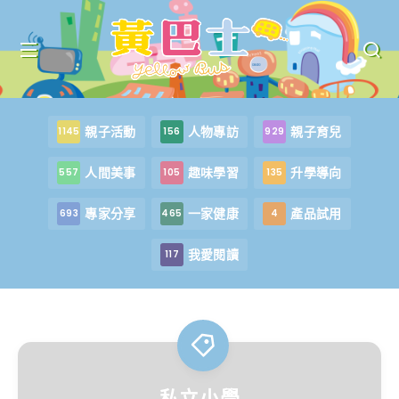
親子活動
人物專訪
親子育兒
1145
156
929
人間美事
趣味學習
升學導向
557
105
135
專家分享
一家健康
產品試用
693
465
4
我愛閱讀
117
私立小學