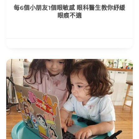
每6個小朋友1個眼敏感 眼科醫生教你紓緩
眼痕不適