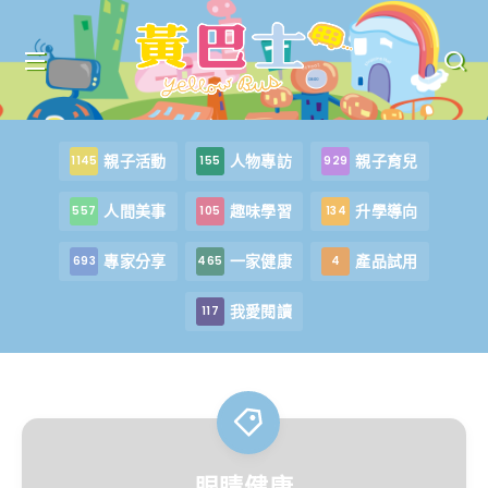
親子活動
人物專訪
親子育兒
1145
155
929
人間美事
趣味學習
升學導向
557
105
134
專家分享
一家健康
產品試用
693
465
4
我愛閱讀
117
眼睛健康