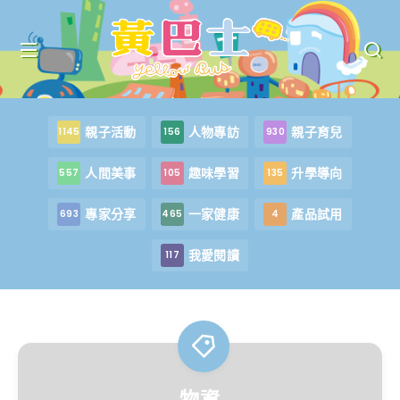
親子活動
人物專訪
親子育兒
1145
156
930
人間美事
趣味學習
升學導向
557
105
135
專家分享
一家健康
產品試用
693
465
4
我愛閱讀
117
物資