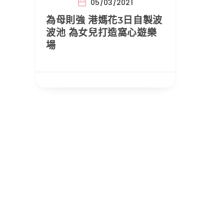
05/03/2021
為母則強 港媽花3日自製波
波池 為女兒打造窩心遊樂
場