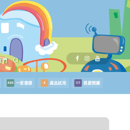
我們
一家健康
產品試用
我愛閱讀
465
4
117