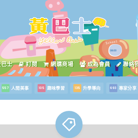
黃巴士
訂閱
網購商場
成為會員
聯絡
人間美事
趣味學習
升學導向
專家分享
557
105
135
693