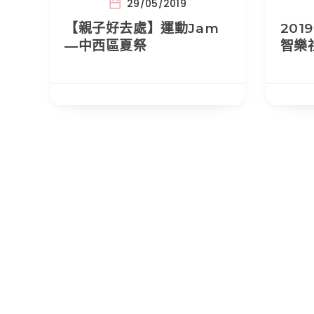
29/05/2019
【親子好去處】運動Jam
20
—中西區夏祭
智樂