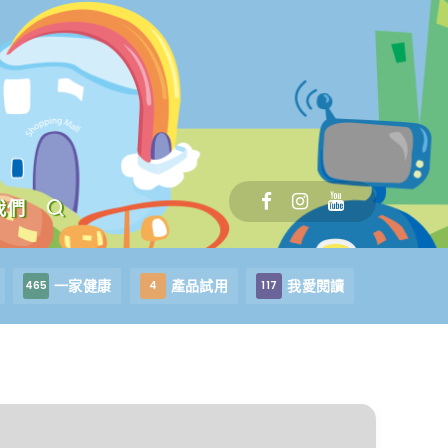
我們
一家健康
產品試用
我愛閱讀
465
4
117