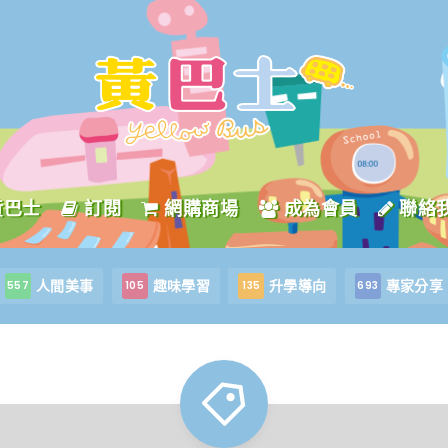
黃巴士
訂閱
網購商場
成為會員
聯絡
人間美事
趣味學習
升學導向
專家分享
557
105
135
693