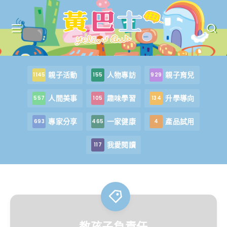
親子活動
人物專訪
親子育兒
1145
155
929
人間美事
趣味學習
升學導向
557
105
134
專家分享
一家健康
產品試用
693
465
4
我愛閱讀
117
教孩子負責任