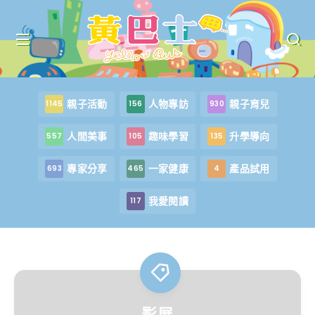
親子活動
人物專訪
親子育兒
1145
156
930
人間美事
趣味學習
升學導向
557
105
135
專家分享
一家健康
產品試用
693
465
4
我愛閱讀
117
影展