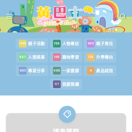
親子活動
人物專訪
親子育兒
1145
156
930
人間美事
趣味學習
升學導向
557
105
135
專家分享
一家健康
產品試用
693
465
4
我愛閱讀
117
填表策略