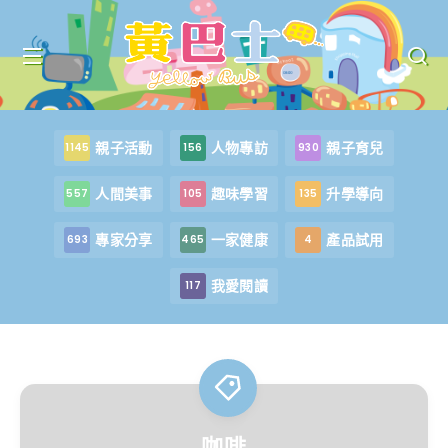
親子活動
人物專訪
親子育兒
1145
156
930
人間美事
趣味學習
升學導向
557
105
135
專家分享
一家健康
產品試用
693
465
4
我愛閱讀
117
咖啡