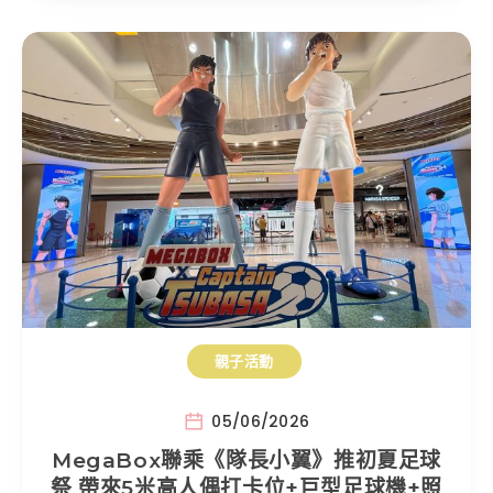
親子活動
05/06/2026
MegaBox聯乘《隊長小翼》推初夏足球
祭 帶來5米高人偶打卡位+巨型足球機+照