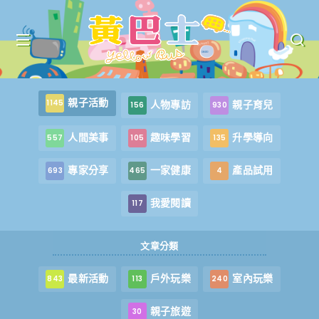
親子活動
1145
人物專訪
親子育兒
156
930
人間美事
趣味學習
升學導向
557
105
135
專家分享
一家健康
產品試用
693
465
4
我愛閱讀
117
文章分類
最新活動
戶外玩樂
室內玩樂
843
113
240
親子旅遊
30