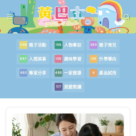
親子活動
人物專訪
親子育兒
1145
156
930
人間美事
趣味學習
升學導向
557
105
135
專家分享
一家健康
產品試用
693
465
4
我愛閱讀
117