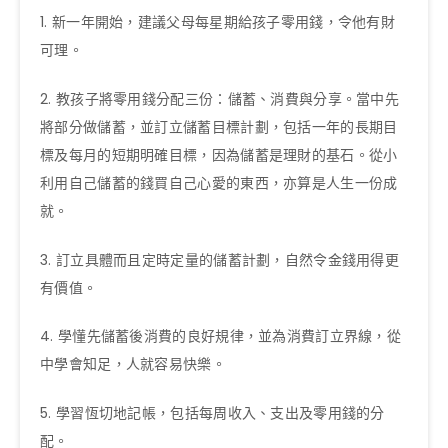
1. 新一年開始，建議父母每星期給孩子零用錢，令他有財
可理。
2. 教孩子將零用錢分配三份：儲蓄、消費與分享。當中先
將部分做儲蓄，並訂立儲蓄目標計劃，包括一年的長期目
標及每月的短期明確目標，因為儲蓄是理財的基石。從小
利用自己儲蓄的錢買自己心愛的東西，亦算是人生一份成
就。
3. 訂立具體而且定時定量的儲蓄計劃，自然令金錢用得更
有價值。
4. 學懂先儲蓄後消費的良好規律，並為消費訂立界線，從
中學會知足，人就容易快樂。
5. 學習恆切地記帳，包括每周收入、支出及零用錢的分
配。